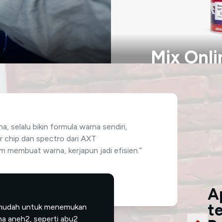
Mix Onli
okan warna dengan
Color tools terkin
kode warna.
berbagai fitur, sepe
Membantu pengguna
Pergi Ke Mix On
a, selalu bikin formula warna sendiri,
r chip dan spectro dari AXT
membuat warna, kerjapun jadi efisien.”
an
A
t
di mudah untuk menemukan
na aneh2, seperti abu2