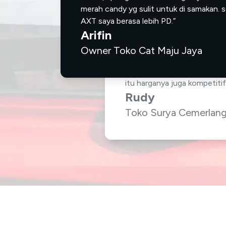
merah candy yg sulit untuk di samakan. s
AXT saya berasa lebih PD.”
Arifin
Owner Toko Cat Maju Jaya
“Teknologi dari AXT seperti
mempermudah pengerjaan apa
itu harganya juga kompetitif
Rudy
Toko Surya Cemerlan
“Saya Memodifikasi Hyundai 
bodykit plus suspensi ceper