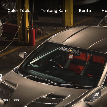
Color Tools
Tentang Kami
Berita
Hu
R
mpurnakan hasil