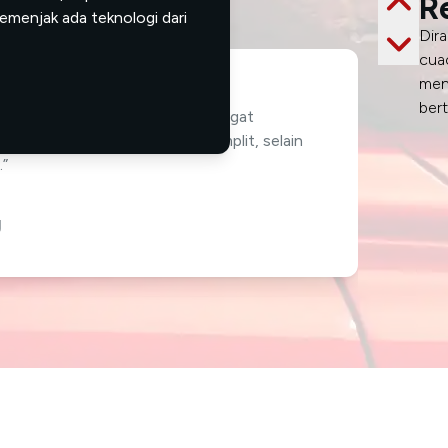
R
emenjak ada teknologi dari
Dir
cuac
men
ber
 spectrometer dan color chip sangat
lagi data base formulanya komplit, selain
.”
g
Ioniq 5 dengan cukup ekstrim dipasang full
, dan mengganti warna dari porduk baru dari