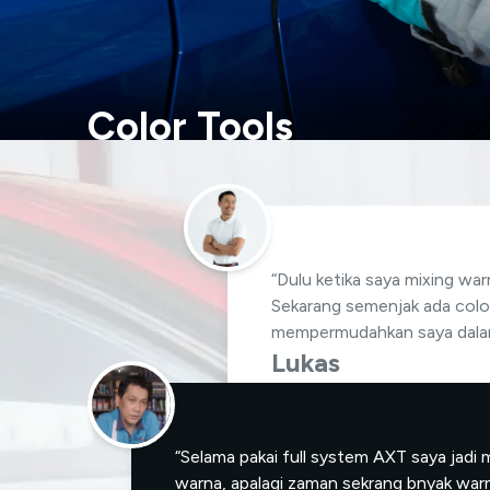
Color Tools
Color tools terkini memudahkan kita untuk mencoc
berbagai fitur, seperti palet warna, roda warna, dan 
Baca Lebih Lanjut
“Dulu ketika saya mixing warn
Sekarang semenjak ada colo
mempermudahkan saya dalam 
Lukas
Tinter Toko Cat Spart
“Selama pakai full system AXT saya ja
warna, apalagi zaman sekrang bnyak war