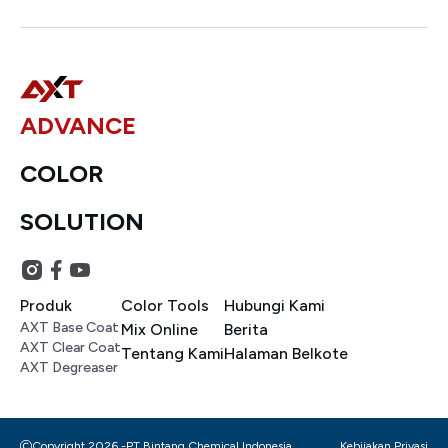
ADVANCE
COLOR
SOLUTION
Produk
Color Tools
Hubungi Kami
AXT Base Coat
Mix Online
Berita
AXT Clear Coat
Tentang Kami
Halaman Belkote
AXT Degreaser
Copyright 2026 -
PT Bintang Chemical Indonesia
Kebijakan Privasi