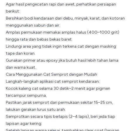
Agar hasil pengecatan rapi dan awet, perhatikan persiapan
berikut:
Bersihkan bodi kendaraan dari debu, minyak, karat, dan kotoran
menggunakan sabun dan air.
Amplas permukaan memakai amplas halus (400–1000 grit)
hingga rata dan bebas bekas baret.
Lindungi area yang tidak ingin terkena cat dengan masking
tape dan koran.
Gunakan primer atau epoxy jika butuh hasil lebih tahan lama
dan warna kuat.
Cara Menggunakan Cat Semprot dengan Mudah
Langkah-langkah aplikasi cat semprot kendaraan:
Kocok kaleng cat selama 30 detik–2 menit agar pigmen
tercampur sempurna.
Pastikan jarak semprot dari permukaan sekitar 15–25 cm,
lakukan gerakan lurus satu arah.
Semprotkan secara tipis berlapis (2–4 lapis), beri jeda tiap
lapisan agar kering.
Setelah lapisan warna selesai, tambahkan clear coat (lapisan